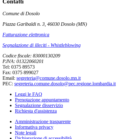
Contatti
Comune di Dosolo
Piazza Garibaldi n. 3, 46030 Dosolo (MN)
Fatturazione elettronica
Segnalazione di illeciti - Whistleblowing
Codice fiscale: 83000130209
P.IVA: 01322060201
Tel: 0375 89573
Fax: 0375 899027
Email:
segreteria@comune.dosolo.mn.it
PEC:
segreteria.comune.dosolo@pec.regione.lombardia.it
Leggi le FAQ
Prenotazione appuntamento
Segnalazione disservizio
Richiesta d'assistenza
Amministrazione trasparente
Informativa privacy
Note legali
Dichiarazione di accessibilità