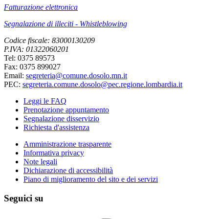
Fatturazione elettronica
Segnalazione di illeciti - Whistleblowing
Codice fiscale: 83000130209
P.IVA: 01322060201
Tel: 0375 89573
Fax: 0375 899027
Email:
segreteria@comune.dosolo.mn.it
PEC:
segreteria.comune.dosolo@pec.regione.lombardia.it
Leggi le FAQ
Prenotazione appuntamento
Segnalazione disservizio
Richiesta d'assistenza
Amministrazione trasparente
Informativa privacy
Note legali
Dichiarazione di accessibilità
Piano di miglioramento del sito e dei servizi
Seguici su