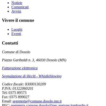
Notizie
Comunicati
Avvisi
Vivere il comune
Luoghi
Eventi
Contatti
Comune di Dosolo
Piazza Garibaldi n. 3, 46030 Dosolo (MN)
Fatturazione elettronica
Segnalazione di illeciti - Whistleblowing
Codice fiscale: 83000130209
P.IVA: 01322060201
Tel: 0375 89573
Fax: 0375 899027
Email:
segreteria@comune.dosolo.mn.it
PEC:
segreteria.comune.dosolo@pec.regione.lombardia.it