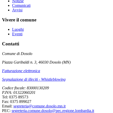
Notizie
Comunicati
Avvisi
Vivere il comune
Luoghi
Eventi
Contatti
Comune di Dosolo
Piazza Garibaldi n. 3, 46030 Dosolo (MN)
Fatturazione elettronica
Segnalazione di illeciti - Whistleblowing
Codice fiscale: 83000130209
P.IVA: 01322060201
Tel: 0375 89573
Fax: 0375 899027
Email:
segreteria@comune.dosolo.mn.it
PEC:
segreteria.comune.dosolo@pec.regione.lombardia.it