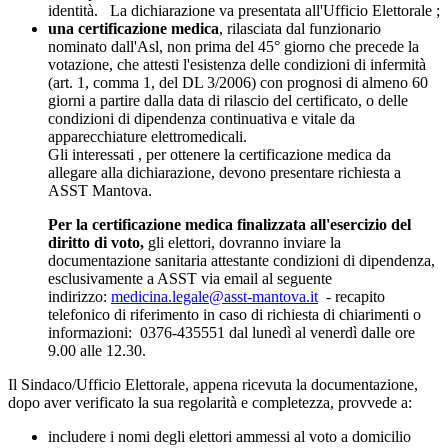
identità. La dichiarazione va presentata all'Ufficio Elettorale ;
una certificazione medica
, rilasciata dal funzionario
nominato dall'Asl, non prima del 45° giorno che precede la
votazione, che attesti l'esistenza delle condizioni di infermità
(art. 1, comma 1, del DL 3/2006) con prognosi di almeno 60
giorni a partire dalla data di rilascio del certificato, o delle
condizioni di dipendenza continuativa e vitale da
apparecchiature elettromedicali.
Gli interessati , per ottenere la certificazione medica da
allegare alla dichiarazione, devono presentare richiesta a
ASST Mantova.
Per la certificazione medica finalizzata all'esercizio del
diritto di voto,
gli elettori, dovranno inviare la
documentazione sanitaria attestante condizioni di dipendenza,
esclusivamente a ASST via email al seguente
indirizzo:
medicina.legale@asst-mantova.it
- recapito
telefonico di riferimento in caso di richiesta di chiarimenti o
informazioni: 0376-435551 dal lunedì al venerdì dalle ore
9.00 alle 12.30.
Il Sindaco/Ufficio Elettorale, appena ricevuta la documentazione,
dopo aver verificato la sua regolarità e completezza, provvede a:
includere i nomi degli elettori ammessi al voto a domicilio