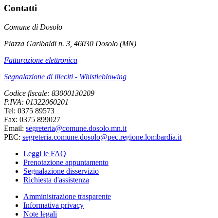
Contatti
Comune di Dosolo
Piazza Garibaldi n. 3, 46030 Dosolo (MN)
Fatturazione elettronica
Segnalazione di illeciti - Whistleblowing
Codice fiscale: 83000130209
P.IVA: 01322060201
Tel: 0375 89573
Fax: 0375 899027
Email:
segreteria@comune.dosolo.mn.it
PEC:
segreteria.comune.dosolo@pec.regione.lombardia.it
Leggi le FAQ
Prenotazione appuntamento
Segnalazione disservizio
Richiesta d'assistenza
Amministrazione trasparente
Informativa privacy
Note legali