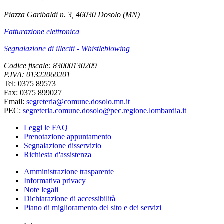
Piazza Garibaldi n. 3, 46030 Dosolo (MN)
Fatturazione elettronica
Segnalazione di illeciti - Whistleblowing
Codice fiscale: 83000130209
P.IVA: 01322060201
Tel: 0375 89573
Fax: 0375 899027
Email:
segreteria@comune.dosolo.mn.it
PEC:
segreteria.comune.dosolo@pec.regione.lombardia.it
Leggi le FAQ
Prenotazione appuntamento
Segnalazione disservizio
Richiesta d'assistenza
Amministrazione trasparente
Informativa privacy
Note legali
Dichiarazione di accessibilità
Piano di miglioramento del sito e dei servizi